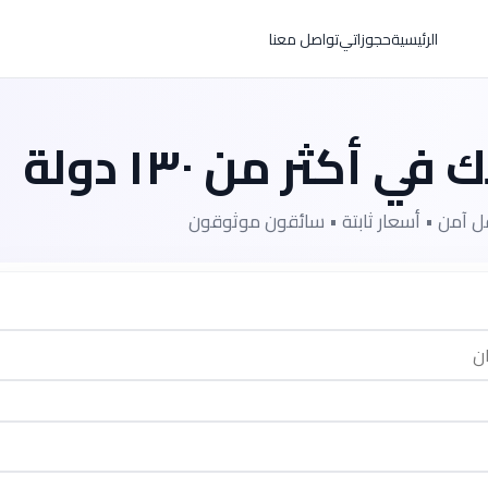
الرئيسية
حجوزاتي
تواصل معنا
ي أكثر من ١٣٠ دولة
ل آمن • أسعار ثابتة • سائقون موثوقون