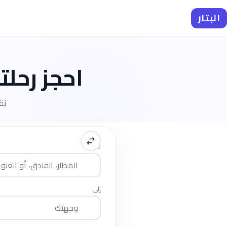
البتار
احجز رحلتك ف
نق
من
إلى