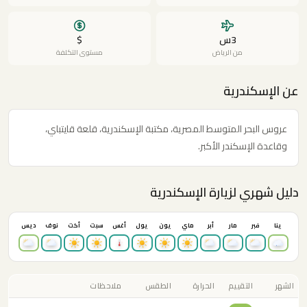
3س
$
من الرياض
مستوى التكلفة
عن الإسكندرية
عروس البحر المتوسط المصرية، مكتبة الإسكندرية، قلعة قايتباي،
وقاعدة الإسكندر الأكبر.
دليل شهري لزيارة الإسكندرية
ينا
فبر
مار
أبر
ماي
يون
يول
أغس
سبت
أكت
نوف
ديس
الشهر
التقييم
الحرارة
الطقس
ملاحظات