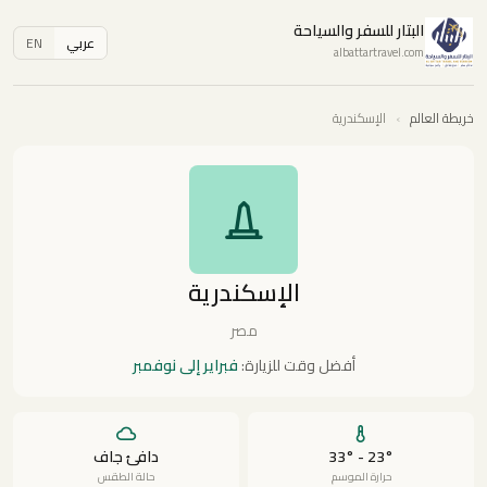
البتار للسفر والسياحة
عربي
EN
albattartravel.com
خريطة العالم
›
الإسكندرية
الإسكندرية
مصر
أفضل وقت للزيارة:
فبراير إلى نوفمبر
23° - 33°
دافئ جاف
حرارة الموسم
حالة الطقس