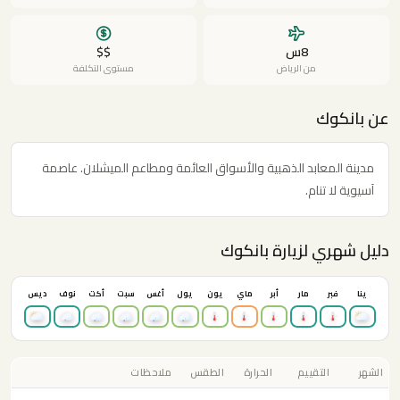
8س
$$
من الرياض
مستوى التكلفة
عن بانكوك
مدينة المعابد الذهبية والأسواق العائمة ومطاعم الميشلان. عاصمة
آسيوية لا تنام.
دليل شهري لزيارة بانكوك
ينا
فبر
مار
أبر
ماي
يون
يول
أغس
سبت
أكت
نوف
ديس
الشهر
التقييم
الحرارة
الطقس
ملاحظات