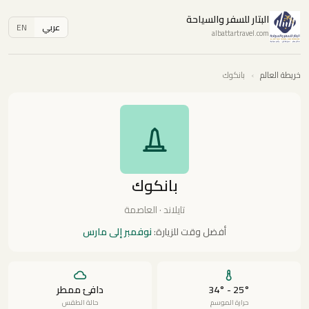
البتار للسفر والسياحة
عربي
EN
albattartravel.com
خريطة العالم
›
بانكوك
بانكوك
تايلاند · العاصمة
أفضل وقت للزيارة:
نوفمبر إلى مارس
25° - 34°
دافئ ممطر
حرارة الموسم
حالة الطقس