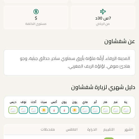
7س 30د
$
من الرياض
مستوى التكلفة
عن شفشاون
المدينة الزرقاء، أزقّة ملوّنة بأزرق سماوي ساحر، حدائق جبلية، وجو
هادئ صوفي. لؤلؤة الريف المغربي.
دليل شهري لزيارة شفشاون
ينا
فبر
مار
أبر
ماي
يون
يول
أغس
سبت
أكت
نوف
ديس
الشهر
التقييم
الحرارة
الطقس
ملاحظات