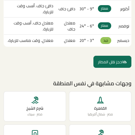
دافئ جاف. أنسب وقت
أكتوبر
9° - 30°
دافئ جاف
ممتاز
للزيارة.
معتدل
معتدل جاف. أنسب وقت
نوفمبر
6° - 24°
ممتاز
جاف
للزيارة.
ديسمبر
3° - 20°
معتدل
معتدل. وقت مناسب للزيارة.
جيد
احجز نقل المطار
وجهات مشابهة في نفس المنطقة
القاهرة
شرم الشيخ
مصر · شمال أفريقيا
مصر · سيناء