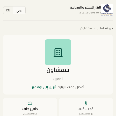
البتار للسفر والسياحة
عربي
EN
albattartravel.com
خريطة العالم
›
شفشاون
شفشاون
المغرب
أفضل وقت للزيارة:
أبريل إلى نوفمبر
16° - 38°
دافئ جاف
حرارة الموسم
حالة الطقس