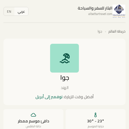
البتار للسفر والسياحة
عربي
EN
albattartravel.com
خريطة العالم
›
جوا
جوا
الهند
أفضل وقت للزيارة:
نوفمبر إلى أبريل
23° - 30°
دافئ موسم ممطر
حرارة الموسم
حالة الطقس