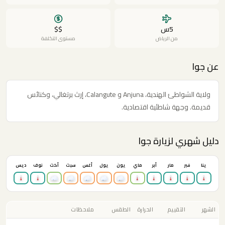
5س
$$
من الرياض
مستوى التكلفة
عن جوا
ولاية الشواطئ الهندية، Anjuna و Calangute، إرث برتغالي، وكنائس
قديمة. وجهة شاطئية اقتصادية.
دليل شهري لزيارة جوا
ينا
فبر
مار
أبر
ماي
يون
يول
أغس
سبت
أكت
نوف
ديس
الشهر
التقييم
الحرارة
الطقس
ملاحظات