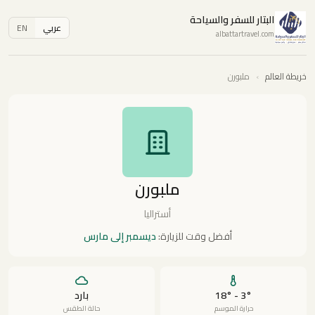
البتار للسفر والسياحة
عربي
EN
albattartravel.com
خريطة العالم
›
ملبورن
ملبورن
أستراليا
أفضل وقت للزيارة:
ديسمبر إلى مارس
3° - 18°
بارد
حرارة الموسم
حالة الطقس