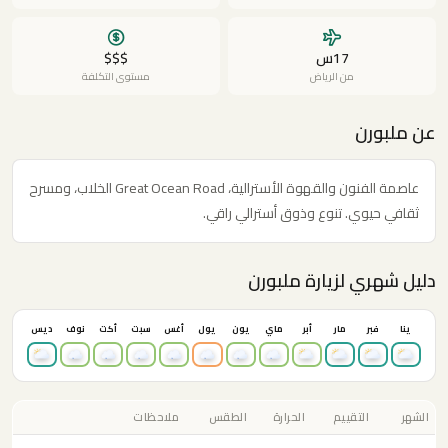
17س
$$$
من الرياض
مستوى التكلفة
عن ملبورن
عاصمة الفنون والقهوة الأسترالية، Great Ocean Road الخلاب، ومسرح
ثقافي حيوي. تنوع وذوق أسترالي راقي.
دليل شهري لزيارة ملبورن
ينا
فبر
مار
أبر
ماي
يون
يول
أغس
سبت
أكت
نوف
ديس
الشهر
التقييم
الحرارة
الطقس
ملاحظات