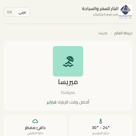
البتار للسفر والسياحة
عربي
EN
albattartravel.com
خريطة العالم
›
ميريسا
ميريسا
سريلانكا
أفضل وقت للزيارة:
فبراير
24° - 30°
دافئ ممطر
حرارة الموسم
حالة الطقس