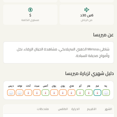
6س 30د
$
من الرياض
مستوى التكلفة
عن ميريسا
شاطئ Mirissa الذهبي السريلانكي، مشاهدة الحيتان الزرقاء، نخل
وأمواج صديقة للسباحة.
دليل شهري لزيارة ميريسا
ينا
فبر
مار
أبر
ماي
يون
يول
أغس
سبت
أكت
نوف
ديس
الشهر
التقييم
الحرارة
الطقس
ملاحظات