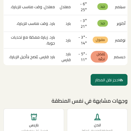
6° -
سبتمبر
معتدل
معتدل. وقت مناسب للزيارة.
جيد
25°
3° -
أكتوبر
بارد
بارد. وقت مناسب للزيارة.
جيد
21°
-3° -
بارد. زيارة ممكنة مع تحديات
نوفمبر
بارد
مقبول
14°
جوية.
-5° -
بارد
يُفضل
ديسمبر
بارد قارس. يُنصح بتأجيل الزيارة.
تجنّبه
11°
قارس
احجز نقل المطار
وجهات مشابهة في نفس المنطقة
لندن
باريس
المملكة المتحدة · إنجلترا
فرنسا · إيل-دو-فرانس