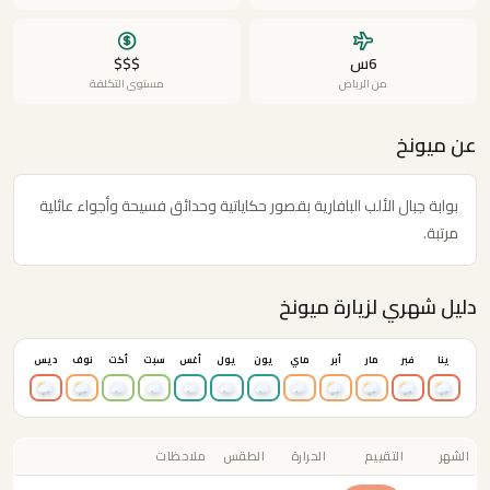
6س
$$$
من الرياض
مستوى التكلفة
عن ميونخ
بوابة جبال الألب البافارية بقصور حكاياتية وحدائق فسيحة وأجواء عائلية
مرتبة.
دليل شهري لزيارة ميونخ
ينا
فبر
مار
أبر
ماي
يون
يول
أغس
سبت
أكت
نوف
ديس
الشهر
التقييم
الحرارة
الطقس
ملاحظات