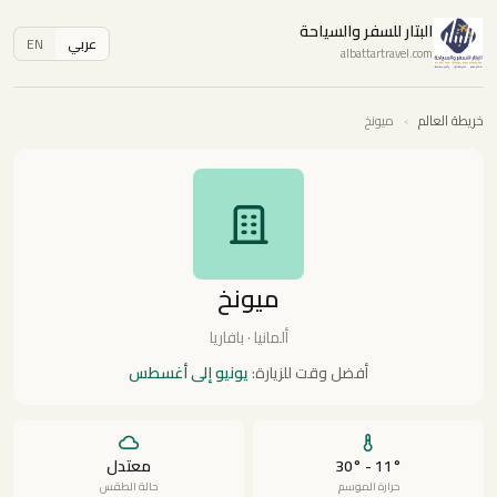
البتار للسفر والسياحة
عربي
EN
albattartravel.com
خريطة العالم
›
ميونخ
ميونخ
ألمانيا · بافاريا
أفضل وقت للزيارة:
يونيو إلى أغسطس
11° - 30°
معتدل
حرارة الموسم
حالة الطقس