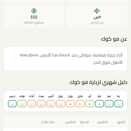
9س
$$$
من الرياض
مستوى التكلفة
عن فو كوك
أكبر جزيرة فيتنامية، شواطئ بكر، Sao Beach الأبيض، telecabine
الأطول فوق البحر.
دليل شهري لزيارة فو كوك
ينا
فبر
مار
أبر
ماي
يون
يول
أغس
سبت
أكت
نوف
ديس
الشهر
التقييم
الحرارة
الطقس
ملاحظات