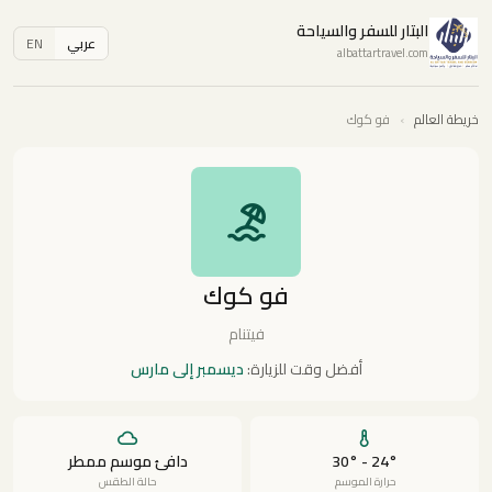
البتار للسفر والسياحة
عربي
EN
albattartravel.com
خريطة العالم
›
فو كوك
فو كوك
فيتنام
أفضل وقت للزيارة:
ديسمبر إلى مارس
24° - 30°
دافئ موسم ممطر
حرارة الموسم
حالة الطقس