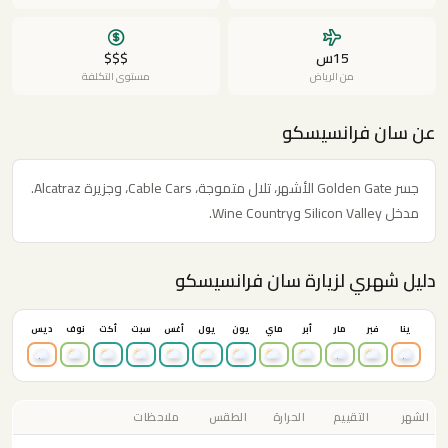
15س
$$$
من الرياض
مستوى التكلفة
عن سان فرانسيسكو
جسر Golden Gate الأشهر، تلال متموجة، Cable Cars، وجزيرة Alcatraz.
مدخل Silicon Valley وWine Country.
دليل شهري لزيارة سان فرانسيسكو
ينا
فبر
مار
أبر
ماي
يون
يول
أغس
سبت
أكت
نوف
ديس
الشهر
التقييم
الحرارة
الطقس
ملاحظات