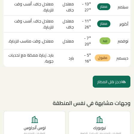
13° -
معتدل
معتدل جاف. أنسب وقت
سبتمبر
ممتاز
27°
جاف
للزيارة.
11° -
معتدل
معتدل جاف. أنسب وقت
أكتوبر
ممتاز
26°
جاف
للزيارة.
7° -
نوفمبر
معتدل
معتدل. وقت مناسب للزيارة.
جيد
20°
5° -
بارد. زيارة ممكنة مع تحديات
ديسمبر
بارد
مقبول
16°
جوية.
احجز نقل المطار
وجهات مشابهة في نفس المنطقة
نيويورك
لوس أنجلوس
الولايات المتحدة · الساحل الشرقي
الولايات المتحدة