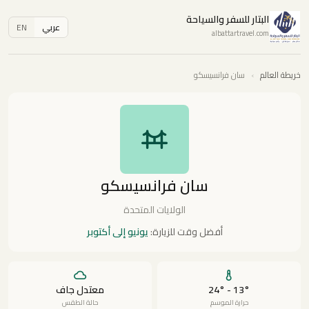
البتار للسفر والسياحة
عربي
EN
albattartravel.com
خريطة العالم
›
سان فرانسيسكو
سان فرانسيسكو
الولايات المتحدة
أفضل وقت للزيارة:
يونيو إلى أكتوبر
13° - 24°
معتدل جاف
حرارة الموسم
حالة الطقس