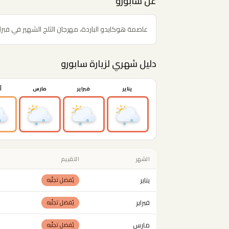
عن سابورو
عاصمة هوكايدو الباردة، مهرجان الثلج الشهير في فبراي
دليل شهري لزيارة سابورو
يناير
فبراير
مارس
أ
الشهر
التقييم
يناير
يُفضل تجنّبه
فبراير
يُفضل تجنّبه
مارس
يُفضل تجنّبه