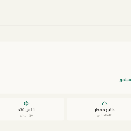
سبتمبر
دافئ ممطر
11س 30د
حالة الطقس
من الرياض