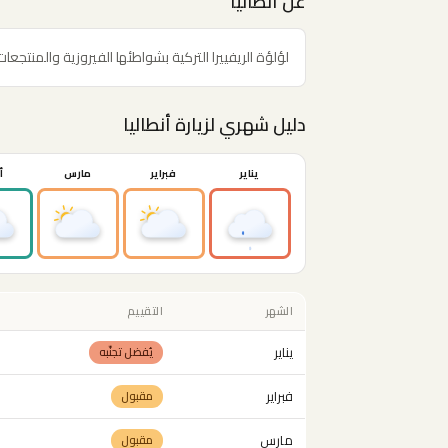
عن أنطاليا
لؤلؤة الريفييرا التركية بشواطئها الفيروزية والمنتجع
دليل شهري لزيارة أنطاليا
يناير
فبراير
مارس
أ
الشهر
التقييم
يناير
يُفضل تجنّبه
فبراير
مقبول
مارس
مقبول