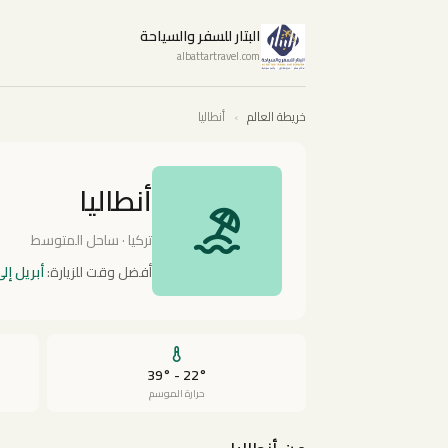
البتار للسفر والسياحة
albattartravel.com
خريطة العالم
›
أنطاليا
أنطاليا
تركيا · ساحل المتوسط
أفضل وقت للزيارة:
أبريل إل
22° - 39°
حرارة الموسم