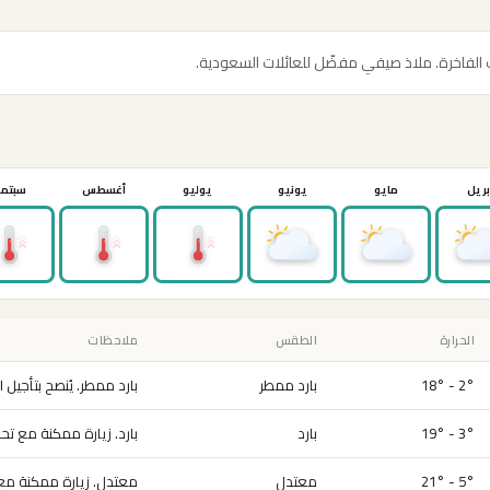
ات الفاخرة. ملاذ صيفي مفضّل للعائلات السعودية.
بريل
مايو
يونيو
يوليو
أغسطس
سبتمب
الحرارة
الطقس
ملاحظات
2° - 18°
بارد ممطر
بارد ممطر. يُنصح بتأجيل ال
3° - 19°
بارد
بارد. زيارة ممكنة مع تح
5° - 21°
معتدل
معتدل. زيارة ممكنة مع