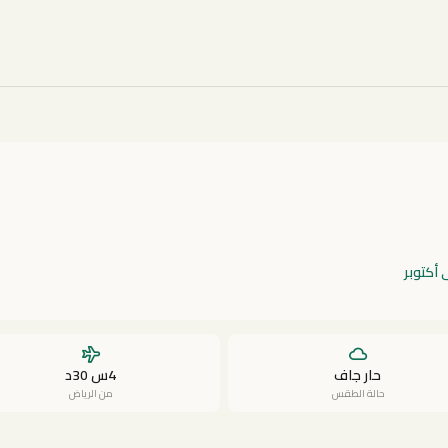
ى أكتوبر
حار جاف
4س 30د
حالة الطقس
من الرياض