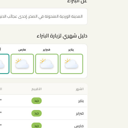
عن البتراء
المدينة الوردية المنحوتة في الصخر، إحدى عجائب الدني
دليل شهري لزيارة البتراء
يناير
فبراير
مارس
أ
الشهر
التقييم
ال
يناير
 19°
جيد
فبراير
 21°
جيد
مارس
 25°
جيد