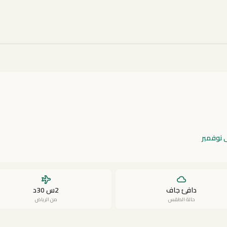
ى نوفمبر
دافئ جاف
2س 30د
حالة الطقس
من الرياض