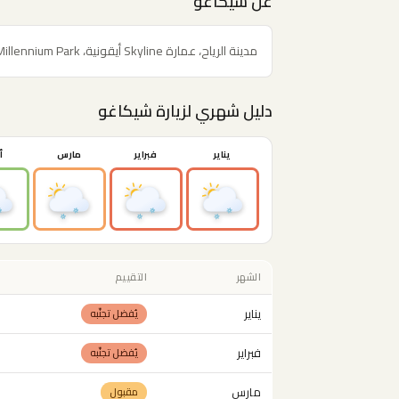
عن شيكاغو
مدينة الرياح، عمارة Skyline أيقونية، Millennium Park والـ Bean، بحيرة Michigan، وعاصمة البيتزا الديب-ديش.
دليل شهري لزيارة شيكاغو
يناير
فبراير
مارس
أ
الشهر
التقييم
يناير
يُفضل تجنّبه
فبراير
يُفضل تجنّبه
مارس
مقبول