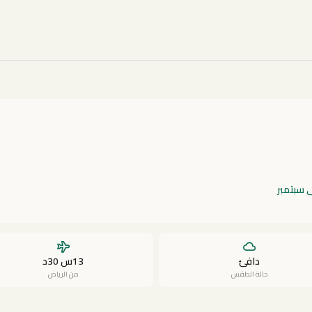
ى سبتمبر
دافئ
13س 30د
حالة الطقس
من الرياض