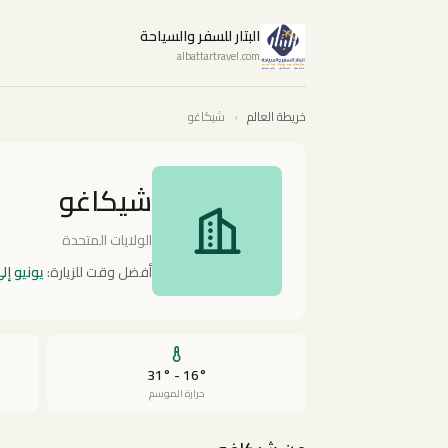
البتار للسفر والسياحة
albattartravel.com
خريطة العالم
›
شيكاغو
شيكاغو
الولايات المتحدة
أفضل وقت للزيارة:
يونيو إل
16° - 31°
حرارة الموسم