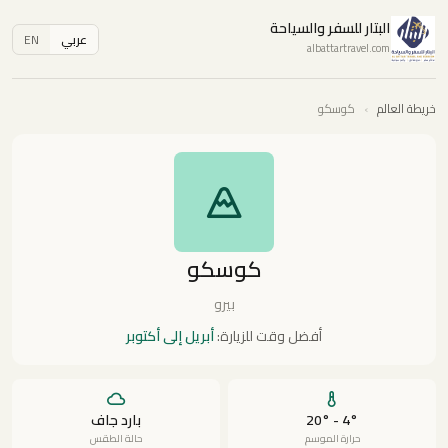
البتار للسفر والسياحة
عربي
EN
albattartravel.com
خريطة العالم
›
كوسكو
كوسكو
بيرو
أفضل وقت للزيارة:
أبريل إلى أكتوبر
4° - 20°
بارد جاف
حرارة الموسم
حالة الطقس