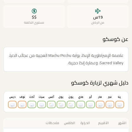
19س
$$
من الرياض
مستوى التكلفة
عن كوسكو
عاصمة الإمبراطورية الإنكا، بوابة Machu Picchu العجيبة من عجائب الدنيا،
Sacred Valley، وعمارة إنكا حجرية.
دليل شهري لزيارة كوسكو
ينا
فبر
مار
أبر
ماي
يون
يول
أغس
سبت
أكت
نوف
ديس
الشهر
التقييم
الحرارة
الطقس
ملاحظات