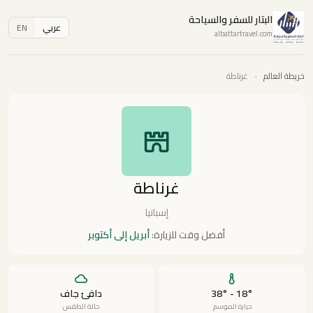
البتار للسفر والسياحة
عربي
EN
albattartravel.com
خريطة العالم
›
غرناطة
غرناطة
إسبانيا
أفضل وقت للزيارة:
أبريل إلى أكتوبر
18° - 38°
دافئ جاف
حرارة الموسم
حالة الطقس