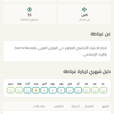
6س
$$
من الرياض
مستوى التكلفة
عن غرناطة
قصر الحمراء الأندلسي العظيم، حي البيازين العربي، Sierra Nevada،
والإرث الإسلامي.
دليل شهري لزيارة غرناطة
ينا
فبر
مار
أبر
ماي
يون
يول
أغس
سبت
أكت
نوف
ديس
الشهر
التقييم
الحرارة
الطقس
ملاحظات