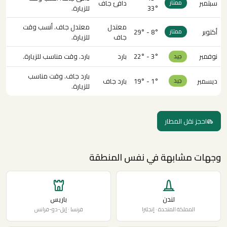
سبتمبر
دافئ جاف
ممتاز
33°
للزيارة.
معتدل
معتدل جاف. أنسب وقت
أكتوبر
8° - 29°
ممتاز
جاف
للزيارة.
نوفمبر
3° - 22°
بارد
بارد. وقت مناسب للزيارة.
جيد
بارد جاف. وقت مناسب
ديسمبر
1° - 19°
بارد جاف
جيد
للزيارة.
احجز نقل المطار
وجهات مشابهة في نفس المنطقة
لندن
باريس
المملكة المتحدة · إنجلترا
فرنسا · إيل-دو-فرانس