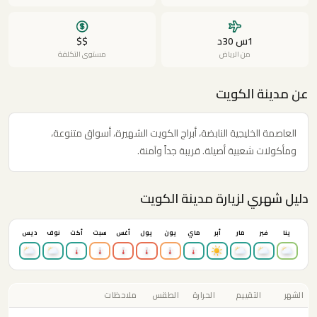
1س 30د
$$
من الرياض
مستوى التكلفة
عن مدينة الكويت
العاصمة الخليجية النابضة، أبراج الكويت الشهيرة، أسواق متنوعة،
ومأكولات شعبية أصيلة. قريبة جداً وآمنة.
دليل شهري لزيارة مدينة الكويت
ينا
فبر
مار
أبر
ماي
يون
يول
أغس
سبت
أكت
نوف
ديس
الشهر
التقييم
الحرارة
الطقس
ملاحظات