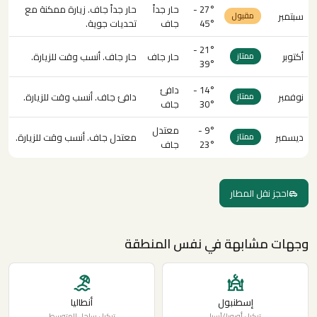
27° -
حار جداً
حار جداً جاف. زيارة ممكنة مع
سبتمبر
مقبول
45°
جاف
تحديات جوية.
21° -
أكتوبر
حار جاف
حار جاف. أنسب وقت للزيارة.
ممتاز
39°
14° -
دافئ
نوفمبر
دافئ جاف. أنسب وقت للزيارة.
ممتاز
30°
جاف
9° -
معتدل
ديسمبر
معتدل جاف. أنسب وقت للزيارة.
ممتاز
23°
جاف
احجز نقل المطار
وجهات مشابهة في نفس المنطقة
إسطنبول
أنطاليا
تركيا · أوروبا/آسيا
تركيا · ساحل المتوسط