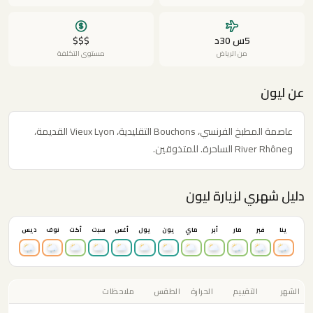
5س 30د
$$$
من الرياض
مستوى التكلفة
عن ليون
عاصمة المطبخ الفرنسي، Bouchons التقليدية، Vieux Lyon القديمة،
وRiver Rhône الساحرة. للمتذوقين.
دليل شهري لزيارة ليون
ينا
فبر
مار
أبر
ماي
يون
يول
أغس
سبت
أكت
نوف
ديس
الشهر
التقييم
الحرارة
الطقس
ملاحظات