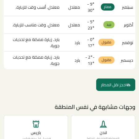
9° -
سبتمبر
معتدل
معتدل. أنسب وقت للزيارة.
ممتاز
30°
5° -
أكتوبر
معتدل
معتدل. وقت مناسب للزيارة.
جيد
23°
0° -
بارد. زيارة ممكنة مع تحديات
نوفمبر
بارد
مقبول
17°
جوية.
-2° -
بارد. زيارة ممكنة مع تحديات
ديسمبر
بارد
مقبول
13°
جوية.
احجز نقل المطار
وجهات مشابهة في نفس المنطقة
لندن
باريس
المملكة المتحدة · إنجلترا
فرنسا · إيل-دو-فرانس