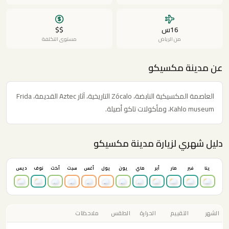
16س
$$
من الرياض
مستوى التكلفة
عن مدينة مكسيكو
العاصمة المكسيكية النابضة، Zócalo التاريخية، آثار Aztec القديمة، Frida
Kahlo museum، ومأكولات تاكو أصيلة.
دليل شهري لزيارة مدينة مكسيكو
ينا
فبر
مار
أبر
ماي
يون
يول
أغس
سبت
أكت
نوف
ديس
الشهر
التقييم
الحرارة
الطقس
ملاحظات