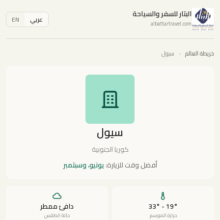
البتار للسفر والسياحة
عربي
EN
albattartravel.com
خريطة العالم
›
سيول
سيول
كوريا الجنوبية
أفضل وقت للزيارة:
يونيو، وسبتمبر
19° - 33°
دافئ ممطر
حرارة الموسم
حالة الطقس