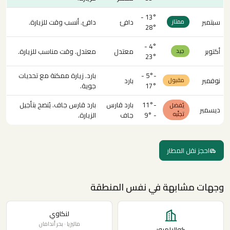
13° -
سبتمبر
دافئ
دافئ. أنسب وقت للزيارة.
ممتاز
28°
4° -
أكتوبر
معتدل
معتدل. وقت مناسب للزيارة.
جيد
23°
-5° -
بارد. زيارة ممكنة مع تحديات
نوفمبر
بارد
مقبول
17°
جوية.
-11°
بارد قارس
بارد قارس جاف. يُنصح بتأجيل
يُفضل
ديسمبر
تجنّبه
- 9°
جاف
الزيارة.
احجز نقل المطار
وجهات مشابهة في نفس المنطقة
لنكاوي
ماليزيا · بحر أندامان
كوالالمبور