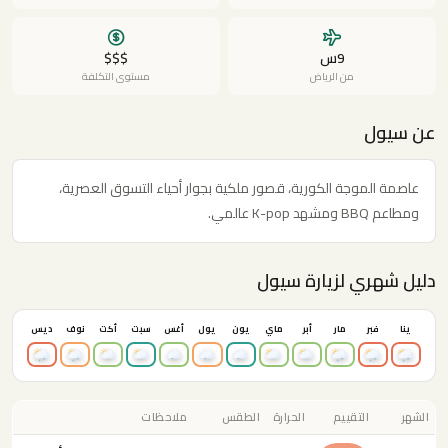
9س
$$$
من الرياض
مستوى التكلفة
عن سيول
عاصمة الموجة الكورية، قصور ملكية بجوار أحياء التسوق العصرية،
ومطاعم BBQ ومشهد K-pop عالمي.
دليل شهري لزيارة سيول
ينا
فبر
مار
أبر
ماي
يون
يول
أغس
سبت
أكت
نوف
ديس
الشهر
التقييم
الحرارة
الطقس
ملاحظات