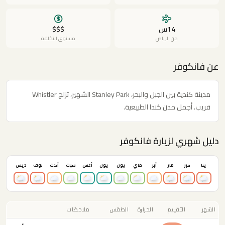
14س
$$$
من الرياض
مستوى التكلفة
عن فانكوفر
مدينة كندية بين الجبل والبحر، Stanley Park الشهير، تزلج Whistler
قريب. أجمل مدن كندا الطبيعية.
دليل شهري لزيارة فانكوفر
ينا
فبر
مار
أبر
ماي
يون
يول
أغس
سبت
أكت
نوف
ديس
الشهر
التقييم
الحرارة
الطقس
ملاحظات