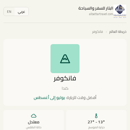
البتار للسفر والسياحة
عربي
EN
albattartravel.com
خريطة العالم
›
فانكوفر
فانكوفر
كندا
أفضل وقت للزيارة:
يوليو إلى أغسطس
13° - 27°
معتدل
حرارة الموسم
حالة الطقس