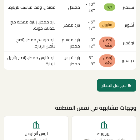
10° -
سبتمبر
معتدل
معتدل. وقت مناسب للزيارة.
جيد
23°
5° -
بارد ممطر. زيارة ممكنة مع
أكتوبر
بارد ممطر
مقبول
17°
تحديات جوية.
0° -
بارد موسم
بارد موسم ممطر. يُنصح
يُفضل
نوفمبر
تجنّبه
12°
ممطر
بتأجيل الزيارة.
-3° -
بارد قارس
بارد قارس ممطر. يُنصح بتأجيل
يُفضل
ديسمبر
تجنّبه
9°
ممطر
الزيارة.
احجز نقل المطار
وجهات مشابهة في نفس المنطقة
نيويورك
لوس أنجلوس
الولايات المتحدة · الساحل الشرقي
الولايات المتحدة