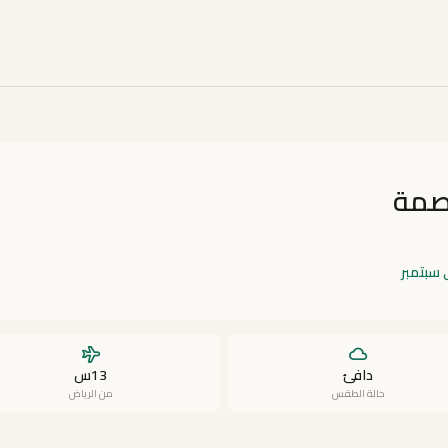
صمة
 سبتمبر
دافئ
13س
حالة الطقس
من الرياض