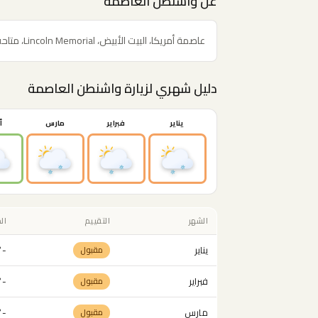
عن واشنطن العاصمة
عاصمة أمريكا، البيت الأبيض، Lincoln Memorial، متاحف Smithsonian المجانية، وCapitol Hill. تاريخ السياسة الأمريكية.
دليل شهري لزيارة واشنطن العاصمة
يناير
فبراير
مارس
أ
الشهر
التقييم
ال
يناير
-9° - 13°
مقبول
فبراير
-7° - 17°
مقبول
مارس
-4° - 21°
مقبول