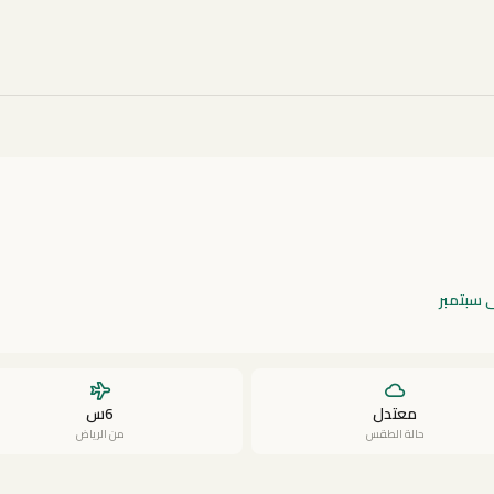
ى سبتمبر
معتدل
6س
حالة الطقس
من الرياض