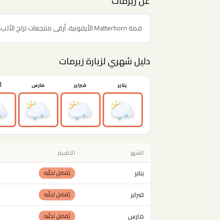
عن زيرمات
قمة Matterhorn الأيقونية، أرقى منتجعات تزلج الألب، قرية بدون سيارات.
دليل شهري لزيارة زيرمات
يناير
فبراير
مارس
أ
الشهر
التقييم
يناير
يُفضل تجنّبه
فبراير
يُفضل تجنّبه
مارس
يُفضل تجنّبه