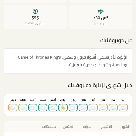
5س 30د
$$$
من الرياض
مستوى التكلفة
عن دوبروفنيك
لؤلؤة الأدرياتيكي، أسوار قرون وسطى، Game of Thrones King's
Landing، وشواطئ صخرية فيروزية.
دليل شهري لزيارة دوبروفنيك
ينا
فبر
مار
أبر
ماي
يون
يول
أغس
سبت
أكت
نوف
ديس
الشهر
التقييم
الحرارة
الطقس
ملاحظات