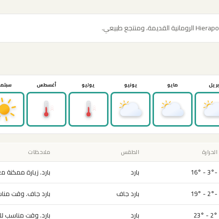
بريل
مايو
يونيو
يوليو
أغسطس
سبتمب
الحرارة
الطقس
ملاحظات
-3° - 16°
بارد
بارد. زيارة ممكنة م
-2° - 19°
بارد جاف
بارد جاف. وقت مناس
2° - 23°
بارد
بارد. وقت مناسب للز