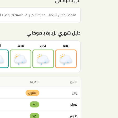
عن باموكالي
قلعة القطن البيضاء، مدرّجات حرارية كلسية فريدة، Hierapolis الرومانية القديمة، ومنتجع طبيعي.
دليل شهري لزيارة باموكالي
يناير
فبراير
مارس
أ
الشهر
التقييم
يناير
مقبول
فبراير
جيد
مارس
جيد