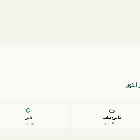
ى أكتوبر
دافئ جاف
5س
حالة الطقس
من الرياض