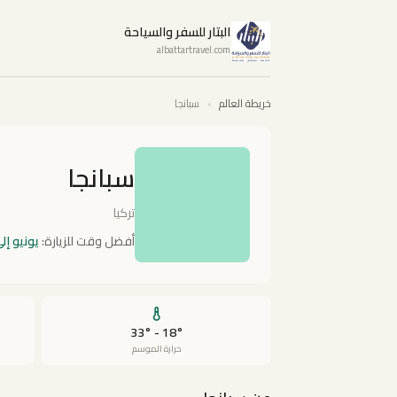
البتار للسفر والسياحة
albattartravel.com
خريطة العالم
›
سبانجا
سبانجا
تركيا
أفضل وقت للزيارة:
يونيو إل
18° - 33°
حرارة الموسم