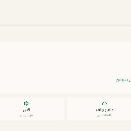
ى سبتمبر
دافئ جاف
5س
حالة الطقس
من الرياض