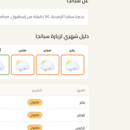
عن سبانجا
بحيرة سبانجا الزمردية، 90 دقيقة من إسطنبول، Maşukiye الأشهر بين الزوار العرب.
دليل شهري لزيارة سبانجا
يناير
فبراير
مارس
أ
الشهر
التقييم
يناير
مقبول
فبراير
مقبول
مارس
مقبول