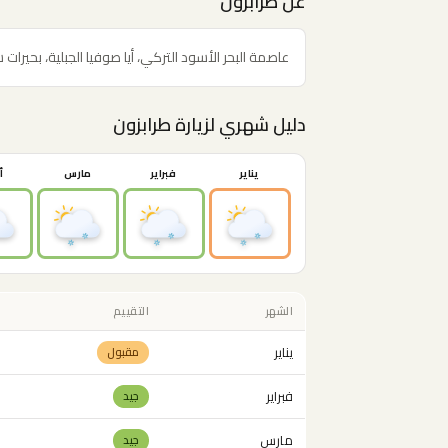
عن طرابزون
عاصمة البحر الأسود التركي، أيا صوفيا الجبلية، بحيرات سحرية، وبوابة الـHighlands. وج
دليل شهري لزيارة طرابزون
يناير
فبراير
مارس
أ
الشهر
التقييم
يناير
مقبول
فبراير
جيد
مارس
جيد