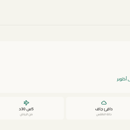
ى أكتوبر
دافئ جاف
5س 30د
حالة الطقس
من الرياض